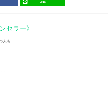
LINE
ンセラー》
つ人も
・・