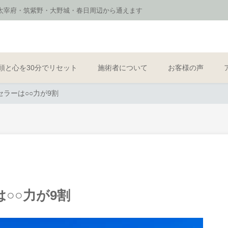
ア 太宰府・筑紫野・大野城・春日周辺から通えます
頭と心を30分でリセット
施術者について
お客様の声
ラーは○○力が9割
○○力が9割